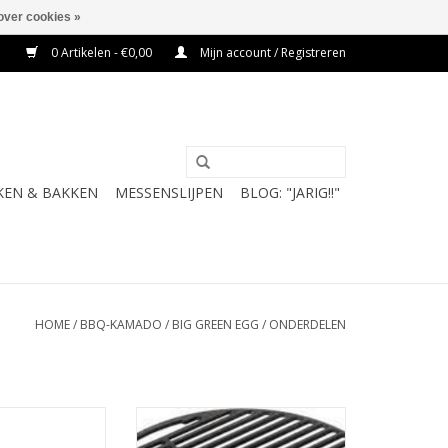
over cookies »
0 Artikelen - €0,00
Mijn account / Registreren
KEN & BAKKEN
MESSENSLIJPEN
BLOG: "JARIG!!"
HOME
/
BBQ-KAMADO
/
BIG GREEN EGG
/
ONDERDELEN
ilt, prijs vanaf
Big Green Egg Gietijzer Rooster,
prijs v.a.
N WINKELWAGEN