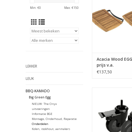
TOEVOEGEN AAN WI
Min: €
0
Max: €
150
Acacia Wood EGG
prijs v.a.
LEKKER
€137,50
LEUK
Caster Kit - 2 stuks
BBQ-KAMADO
Big Green Egg
TOEVOEGEN AAN WI
NIEUW: The Onyx
uitvoeringen
Informatie BGE
Montage, Onderhoud, Reparatie
Onderdelen
Kolen, rookhout, aanmakers