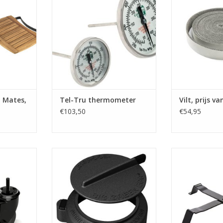
NKELWAGEN
TOEVOEGEN AAN WINKELWAGEN
 Mates,
Tel-Tru thermometer
Vilt, prijs v
€103,50
€54,95
 (wielen)
Big Green Egg rEGGulator
Big Green Egg T
Medium-Large-XL-2XL
v
NKELWAGEN
TOEVOEGEN AAN WINKELWAGEN
TOEVOEGEN AA