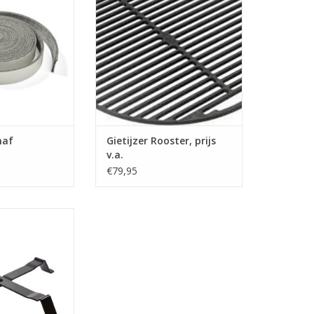
TOEVOEGEN AAN WINKELWAGEN
anaf
Gietijzer Rooster, prijs
v.a.
€79,95
able Nest, prijs
.a.
N WINKELWAGEN