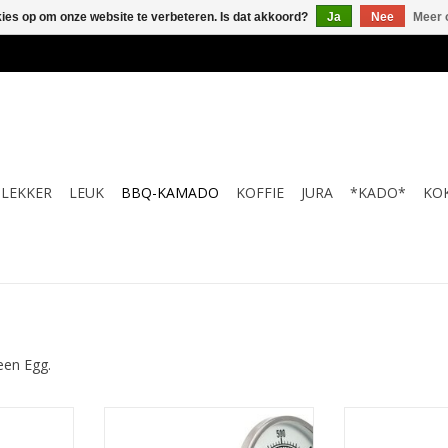
kies op om onze website te verbeteren. Is dat akkoord?
Ja
Nee
Meer 
LEKKER
LEUK
BBQ-KAMADO
KOFFIE
JURA
*KADO*
KO
een Egg.
a Wood EGG
Big Green Egg Tel-Tru
Big Green Egg V
.a.
thermometer
TOEVOEGEN AA