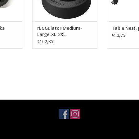
uks
rEGGulator Medium-
Table Nest, p
Large-XL-2XL
€50,75
€102,85