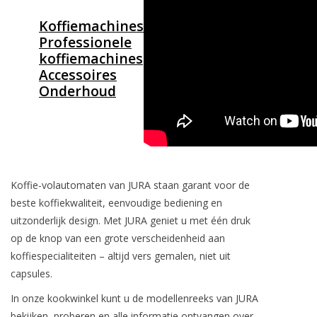
Koffiemachines
Koken & Bakken
Professionele
koffiemachines
Messenslijpen
Accessoires
Onderhoud
BLOG: "jarig!!"
Koffie-volautomaten van JURA staan garant voor de
beste koffiekwaliteit, eenvoudige bediening en
uitzonderlijk design. Met JURA geniet u met één druk
op de knop van een grote verscheidenheid aan
koffiespecialiteiten – altijd vers gemalen, niet uit
capsules.
In onze kookwinkel kunt u de modellenreeks van JURA
bekijken, proberen en alle informatie ontvangen over