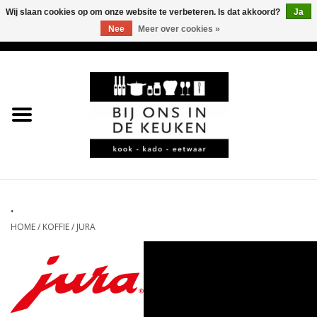
Wij slaan cookies op om onze website te verbeteren. Is dat akkoord?
Ja
Nee
Meer over cookies »
0 Artikelen - €0,00
Home
LEKKER
LEUK
BBQ-KAMADO
.
HOME
/
KOFFIE
/
JURA
KOFFIE
JURA
*KADO*