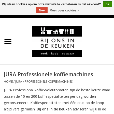
Wij slaan cookies op om onze website te verbeteren. Is dat akkoord?
Ja
Nee
Meer over cookies »
0 Artikelen - €0,00
Home
LEKKER
LEUK
BBQ-KAMADO
JURA Professionele koffiemachines
HOME
/
JURA
/
PROFESSIONELE KOFFIEMACHINES
KOFFIE
JURA Professional koffie-volautomaten zijn de beste keuze waar
JURA
tussen de 10 en 200 koffiespecialiteiten per dag worden
geconsumeerd. Koffiespecialiteiten met één druk op de knop –
altijd vers gemalen.
Bij ons in de keuken
adviseren wij u in de
*KADO*