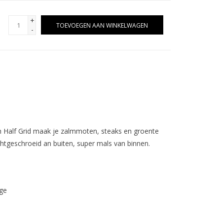
+
TOEVOEGEN AAN WINKELWAGEN
-
on Half Grid maak je zalmmoten, steaks en groente
ichtgeschroeid an buiten, super mals van binnen.
ge