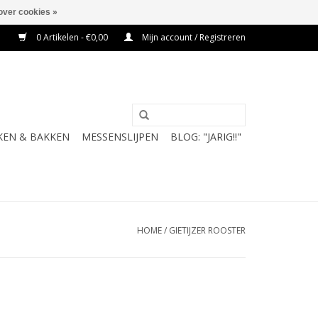
over cookies »
0 Artikelen - €0,00
Mijn account / Registreren
KEN & BAKKEN
MESSENSLIJPEN
BLOG: "JARIG!!"
HOME
/
GIETIJZER ROOSTER