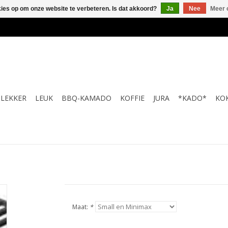
kies op om onze website te verbeteren. Is dat akkoord?
Ja
Nee
Meer 
LEKKER
LEUK
BBQ-KAMADO
KOFFIE
JURA
*KADO*
KO
Maat:
*