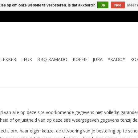
kies op om onze website te verbeteren. Is dat akkoord?
Ja
Nee
Meer 
LEKKER
LEUK
BBQ-KAMADO
KOFFIE
JURA
*KADO*
KO
id van alle op deze site voorkomende gegevens niet volledig garande
eid of onjuistheid van op deze site weergegeven gegevens tenzij dez
echt om, naar eigen keuze, de uitvoering van je bestelling op te sch