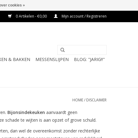
over cookies »
0 Artikelen - €0,00
Mijn account / Registreren
KEN & BAKKEN
MESSENSLIJPEN
BLOG: "JARIG!!"
HOME
/
DISCLAIMER
ren.
Bijonsindekeuken
aanvaardt geen
e schade te wijten is aan opzet of grove schuld.
orten, dan wel de overeenkomst zonder rechterlijke