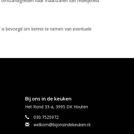
en omstandigheden naar maatstaven van redelijkheid
ht is bevoegd om kennis te nemen van eventuele
Bij ons in de keuken
Het Rond 33-a, 3995 DK Houten
030 7525972
welkom@bijonsindekeuken.nl