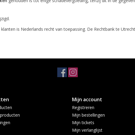
uken
gehouden is tot enige schadevergoeding, tenzij dit in de gegev
zigd.
 klanten is Nederlands recht van toepassing. De Rechtbank te Utrec
cten
Mijn account
ducten
Registreren
producten
Mijn bestellingen
ingen
Mijn tickets
Mijn verlanglijst