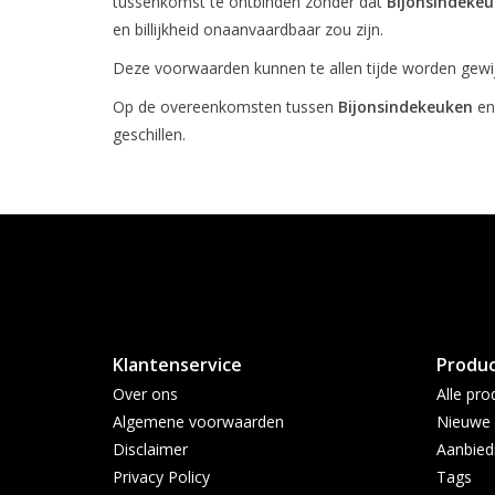
tussenkomst te ontbinden zonder dat
Bijonsindeke
en billijkheid onaanvaardbaar zou zijn.
Deze voorwaarden kunnen te allen tijde worden gewij
Op de overeenkomsten tussen
Bijonsindekeuken
en
geschillen.
Klantenservice
Produ
Over ons
Alle pro
Algemene voorwaarden
Nieuwe 
Disclaimer
Aanbied
Privacy Policy
Tags