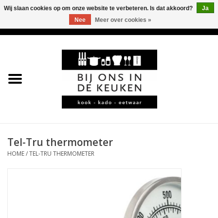
Wij slaan cookies op om onze website te verbeteren. Is dat akkoord?
Ja
Nee
Meer over cookies »
0 Artikelen - €0,00
Home
LEKKER
LEUK
BBQ-KAMADO
Tel-Tru thermometer
HOME
/
TEL-TRU THERMOMETER
KOFFIE
JURA
*KADO*