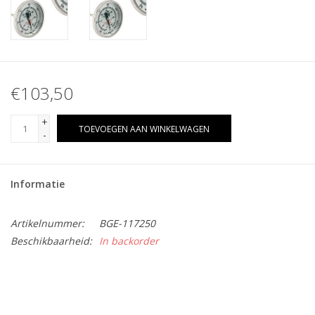
€103,50
+
TOEVOEGEN AAN WINKELWAGEN
-
Informatie
Artikelnummer:
BGE-117250
Beschikbaarheid:
In backorder