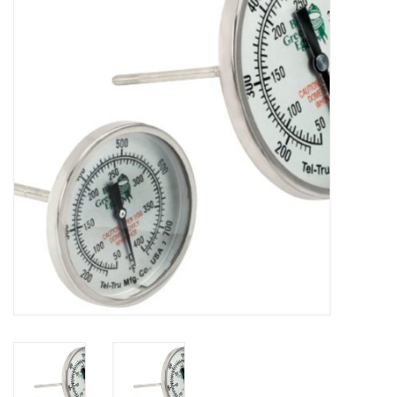
Koken & Bakken
Messenslijpen
BLOG: "jarig!!"