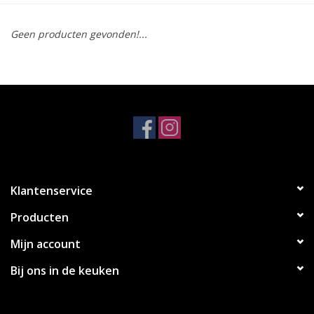
Koken & Bakken
Geen producten gevonden!...
Messenslijpen
BLOG: "jarig!!"
Klantenservice
Producten
Mijn account
Bij ons in de keuken