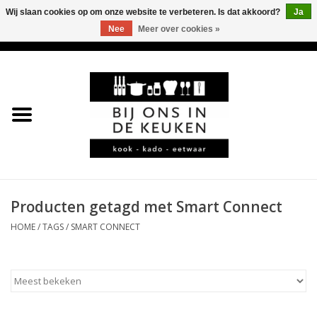
Wij slaan cookies op om onze website te verbeteren. Is dat akkoord?
Ja
Nee
Meer over cookies »
0 Artikelen - €0,00
Home
LEKKER
LEUK
BBQ-KAMADO
Producten getagd met Smart Connect
HOME
/
TAGS
/
SMART CONNECT
KOFFIE
JURA
*KADO*