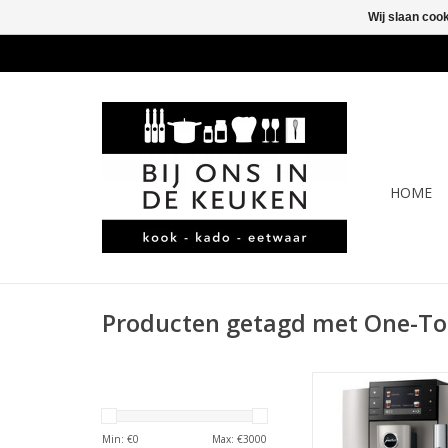
Wij slaan coo
HOME
Producten getagd met One-To
jura E8 Midnight Si
TOEVOEGEN AAN WI
Min: €
0
Max: €
3000