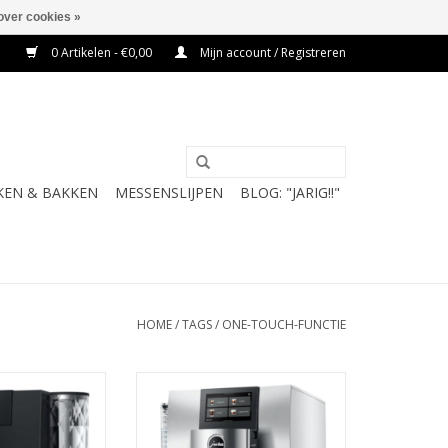
over cookies »
0 Artikelen - €0,00
Mijn account / Registreren
KEN & BAKKEN
MESSENSLIJPEN
BLOG: "JARIG!!"
HOME
/
TAGS
/
ONE-TOUCH-FUNCTIE
Metropolitan Black
jura Z10 Aluminium White (EB)
EC)
N WINKELWAGEN