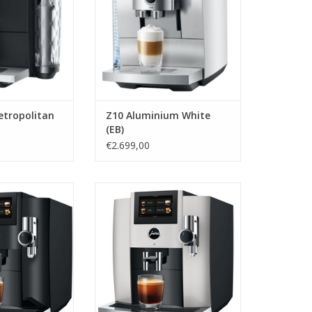
etropolitan
Z10 Aluminium White
(EB)
€2.699,00
no Black (EB)
jura S8 Platina (EB)
N WINKELWAGEN
TOEVOEGEN AAN WINKELWAGEN