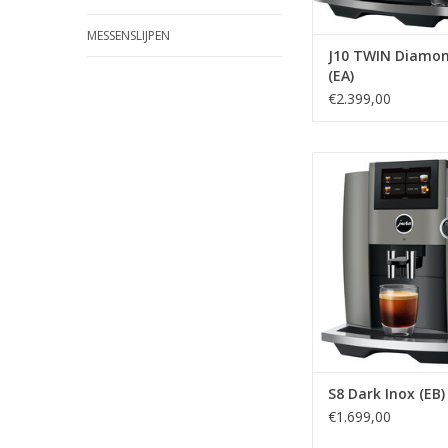
MESSENSLIJPEN
J10 TWIN Diamo
(EA)
€2.399,00
jura S8 Dark Ino
TOEVOEGEN AAN WI
S8 Dark Inox (EB)
€1.699,00