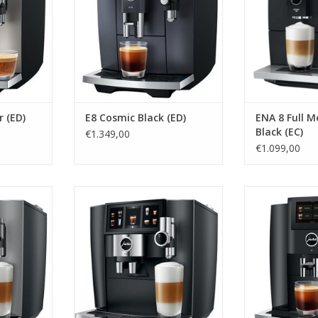
r (ED)
E8 Cosmic Black (ED)
ENA 8 Full M
Black (EC)
€1.349,00
€1.099,00
d Onyx (EA)
jura J8 TWIN Diamond Black (EA)
jura S8 Pia
NKELWAGEN
TOEVOEGEN AAN WINKELWAGEN
TOEVOEGEN AA