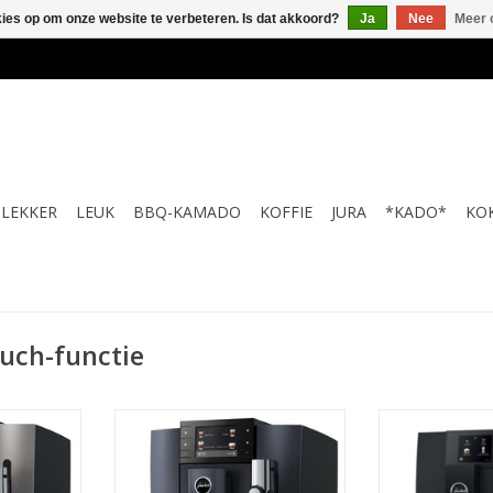
kies op om onze website te verbeteren. Is dat akkoord?
Ja
Nee
Meer 
LEKKER
LEUK
BBQ-KAMADO
KOFFIE
JURA
*KADO*
KO
uch-functie
lver (ED)
jura E8 Cosmic Black (ED)
jura ENA 8 Full 
(
NKELWAGEN
TOEVOEGEN AA