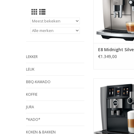
E8 Midnight Silve
€1.349,00
LEKKER
LEUK
jura J10 TWIN Diamon
BBQ-KAMADO
TOEVOEGEN AAN WI
KOFFIE
JURA
*KADO*
KOKEN & BAKKEN