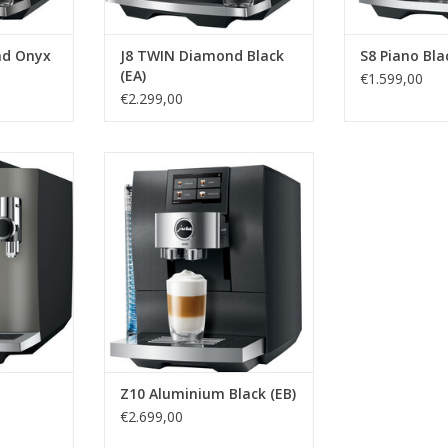
nd Onyx
J8 TWIN Diamond Black
S8 Piano Bla
(EA)
€1.599,00
€2.299,00
x (EB)
jura Z10 Aluminium Black (EB)
NKELWAGEN
TOEVOEGEN AAN WINKELWAGEN
Z10 Aluminium Black (EB)
€2.699,00