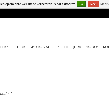
kies op om onze website te verbeteren. Is dat akkoord?
Ja
Nee
Meer 
LEKKER
LEUK
BBQ-KAMADO
KOFFIE
JURA
*KADO*
KO
onden!...