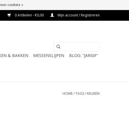
over cookies »
0 Artikelen - €0,00
Mijn account / Registreren
KEN & BAKKEN
MESSENSLIJPEN
BLOG: "JARIG!!"
HOME
/
TAGS
/
KEUKEN