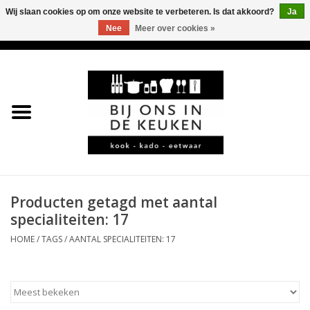
Wij slaan cookies op om onze website te verbeteren. Is dat akkoord?
Ja
Nee
Meer over cookies »
0 Artikelen - €0,00
Home
LEKKER
LEUK
BBQ-KAMADO
Producten getagd met aantal
specialiteiten: 17
KOFFIE
HOME
/
TAGS
/
AANTAL SPECIALITEITEN: 17
JURA
*KADO*