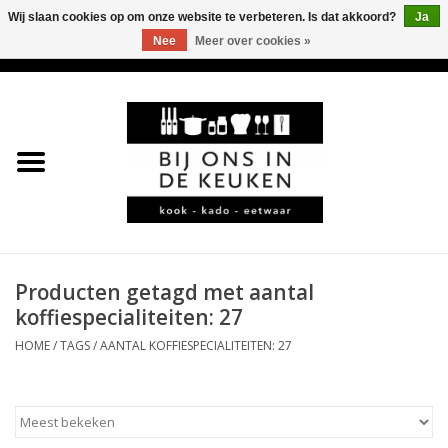
Wij slaan cookies op om onze website te verbeteren. Is dat akkoord?
Ja
Nee
Meer over cookies »
0 Artikelen - €0,00
Home
LEKKER
LEUK
BBQ-KAMADO
Producten getagd met aantal
koffiespecialiteiten: 27
KOFFIE
HOME
/
TAGS
/
AANTAL KOFFIESPECIALITEITEN: 27
JURA
*KADO*