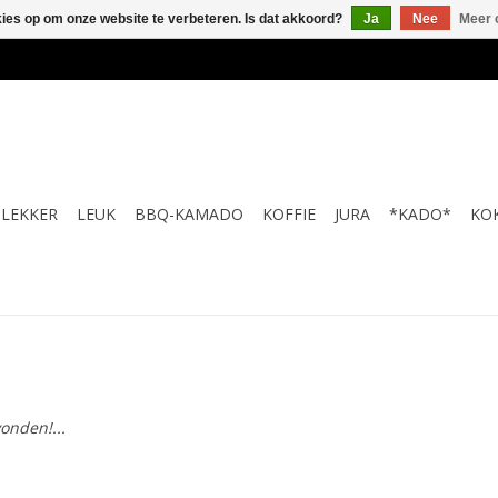
kies op om onze website te verbeteren. Is dat akkoord?
Ja
Nee
Meer 
LEKKER
LEUK
BBQ-KAMADO
KOFFIE
JURA
*KADO*
KO
onden!...