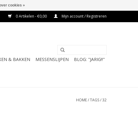
over cookies »
0 Artikelen - €0,00
Mijn account / Registreren
KEN & BAKKEN
MESSENSLIJPEN
BLOG: "JARIG!!"
HOME
/
TAGS
/
32