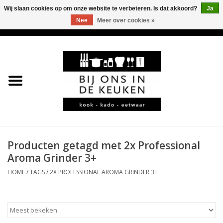
Wij slaan cookies op om onze website te verbeteren. Is dat akkoord?
Ja
Nee
Meer over cookies »
0 Artikelen - €0,00
Home
LEKKER
LEUK
BBQ-KAMADO
Producten getagd met 2x Professional
Aroma Grinder 3+
KOFFIE
HOME
/
TAGS
/
2X PROFESSIONAL AROMA GRINDER 3+
JURA
*KADO*