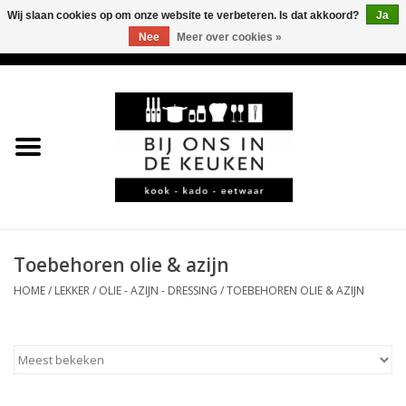
Wij slaan cookies op om onze website te verbeteren. Is dat akkoord?
Ja
Nee
Meer over cookies »
0 Artikelen - €0,00
Home
LEKKER
LEUK
BBQ-KAMADO
Toebehoren olie & azijn
HOME
/
LEKKER
/
OLIE - AZIJN - DRESSING
/
TOEBEHOREN OLIE & AZIJN
KOFFIE
JURA
*KADO*