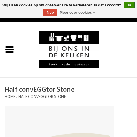
Wij slaan cookies op om onze website te verbeteren. Is dat akkoord?
Ja
Nee
Meer over cookies »
0 Artikelen - €0,00
Home
LEKKER
LEUK
BBQ-KAMADO
Half convEGGtor Stone
HOME
/
HALF CONVEGGTOR STONE
KOFFIE
JURA
*KADO*