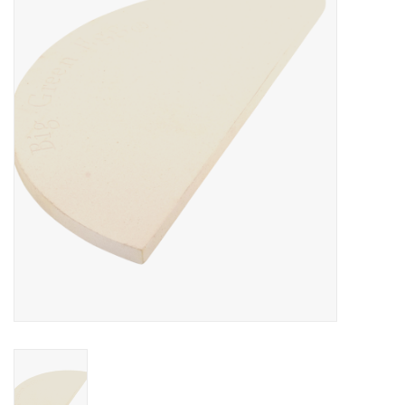
Koken & Bakken
Messenslijpen
BLOG: "jarig!!"