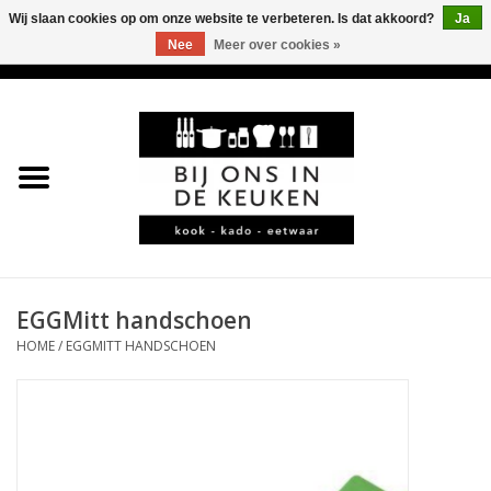
Wij slaan cookies op om onze website te verbeteren. Is dat akkoord?
Ja
Nee
Meer over cookies »
0 Artikelen - €0,00
Home
LEKKER
LEUK
BBQ-KAMADO
EGGMitt handschoen
HOME
/
EGGMITT HANDSCHOEN
KOFFIE
JURA
*KADO*