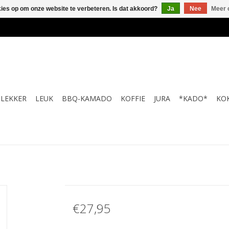
kies op om onze website te verbeteren. Is dat akkoord?
Ja
Nee
Meer 
LEKKER
LEUK
BBQ-KAMADO
KOFFIE
JURA
*KADO*
KO
€27,95