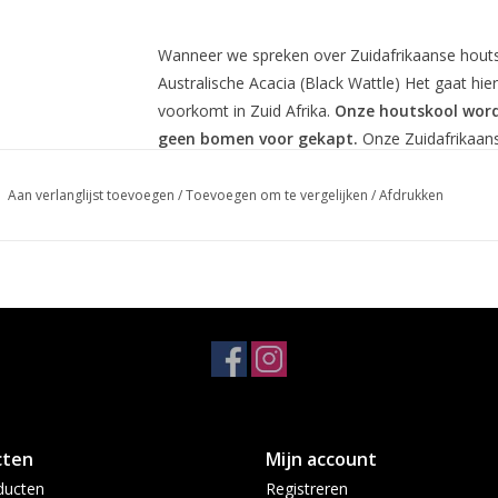
Wanneer we spreken over Zuidafrikaanse houtsk
Australische Acacia (Black Wattle) Het gaat hi
voorkomt in Zuid Afrika.
Onze houtskool word
geen bomen voor gekapt.
Onze Zuidafrikaans
Dammers Restaurant houtskool is verpakt in ee
Aan verlanglijst toevoegen
/
Toevoegen om te vergelijken
/
Afdrukken
VERZENDEN? LET OP:
- buiten de gemeente Houten: momenteel niet 
- binnen de gemeente houten: bij bestellingen 
cten
Mijn account
ducten
Registreren