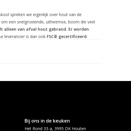
ool spreken we eigenlijk over hout van de
er om een snelgroeiende, uitheemse, boom die veel
t alleen van afval hout gebrand. Er worden
e leverancier is dan ook
FSC® gecertificeerd
.
n sterke papieren zak.(inhoud 10 kg)
mogelijk.
boven de 50,-
Bij ons in de keuken
Het Rond 33-a, 3995 DK Houten