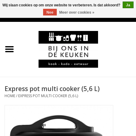
Wij slaan cookies op om onze website te verbeteren. Is dat akkoord?
Ja
Nee
Meer over cookies »
0 Artikelen - €0,00
Home
LEKKER
LEUK
BBQ-KAMADO
Express pot multi cooker (5,6 L)
HOME
/
EXPRESS POT MULTI COOKER (5,6 L)
KOFFIE
JURA
*KADO*