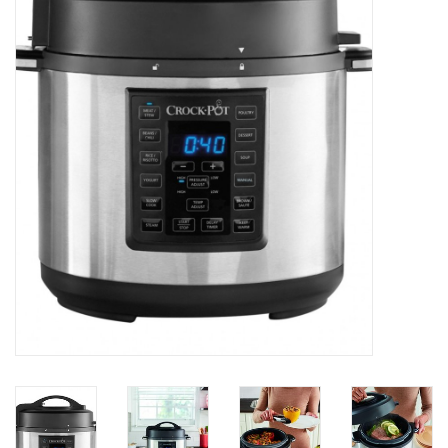
Koken & Bakken
Messenslijpen
BLOG: "jarig!!"