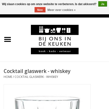
Wij slaan cookies op om onze website te verbeteren. Is dat akkoord?
Ja
Nee
Meer over cookies »
0 Artikelen - €0,00
Home
LEKKER
LEUK
BBQ-KAMADO
Cocktail glaswerk - whiskey
HOME
/
COCKTAIL GLASWERK - WHISKEY
KOFFIE
JURA
*KADO*