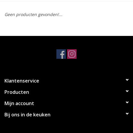
Koken & Bakken
Geen producten gevonden!...
Messenslijpen
BLOG: "jarig!!"
Klantenservice
Producten
Mijn account
Bij ons in de keuken