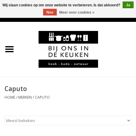
Wij slaan cookies op om onze website te verbeteren. Is dat akkoord?
Ja
Nee
Meer over cookies »
0 Artikelen - €0,00
Home
LEKKER
LEUK
BBQ-KAMADO
Caputo
HOME
/
MERKEN
/
CAPUTO
KOFFIE
JURA
*KADO*