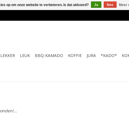
kies op om onze website te verbeteren. Is dat akkoord?
Ja
Nee
Meer 
LEKKER
LEUK
BBQ-KAMADO
KOFFIE
JURA
*KADO*
KO
onden!...