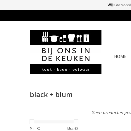
Wij slaan coo
HOME
black + blum
Geen producten gev
Min: €
0
Max: €
5