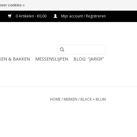
over cookies »
0 Artikelen - €0,00
Mijn account / Registreren
KEN & BAKKEN
MESSENSLIJPEN
BLOG: "JARIG!!"
HOME
/
MERKEN
/
BLACK + BLUM