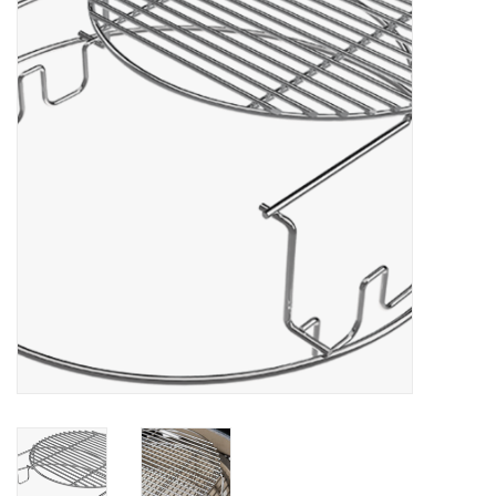
Koken & Bakken
Messenslijpen
BLOG: "jarig!!"