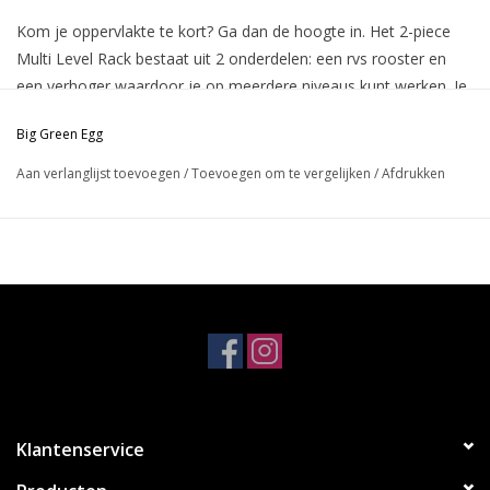
Kom je oppervlakte te kort? Ga dan de hoogte in. Het 2-piece
Multi Level Rack bestaat uit 2 onderdelen: een rvs rooster en
een verhoger waardoor je op meerdere niveaus kunt werken. Je
verdubbelt zo je kookcapaciteit. Oftewel: 2 keer zoveel lekkere
Big Green Egg
creaties.
Verhoogd, schuifbaar kookrooster met 10 cm tussenruimte
Aan verlanglijst toevoegen
/
Toevoegen om te vergelijken
/
Afdrukken
om er makkelijk bij te komen
Gebruik hem ondersteboven om ‘Cowboy Style’ laag boven
het vuur te grillen
Kan worden bevestigd aan de standaard Stainless Steel Grid
Basisonderdeel van het EGGspander-systeem; kan worden
gebruikt met de convEGGtor Basket
Klantenservice