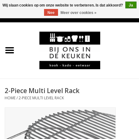
Wij slaan cookies op om onze website te verbeteren. Is dat akkoord?
Ja
Nee
Meer over cookies »
0 Artikelen - €0,00
Home
LEKKER
LEUK
BBQ-KAMADO
2-Piece Multi Level Rack
HOME
/
2-PIECE MULTI LEVEL RACK
KOFFIE
JURA
*KADO*