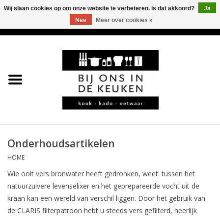
Wij slaan cookies op om onze website te verbeteren. Is dat akkoord?
Ja
Nee
Meer over cookies »
0 Artikelen - €0,00
Home
LEKKER
LEUK
BBQ-KAMADO
Onderhoudsartikelen
HOME
KOFFIE
Wie ooit vers bronwater heeft gedronken, weet: tussen het
JURA
natuurzuivere levenselixer en het geprepareerde vocht uit de
kraan kan een wereld van verschil liggen. Door het gebruik van
de CLARIS filterpatroon hebt u steeds vers gefilterd, heerlijk
*KADO*