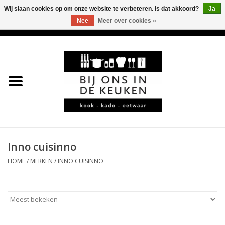
Wij slaan cookies op om onze website te verbeteren. Is dat akkoord?
Ja
Nee
Meer over cookies »
0 Artikelen - €0,00
Home
LEKKER
LEUK
BBQ-KAMADO
Inno cuisinno
HOME
/
MERKEN
/
INNO CUISINNO
KOFFIE
JURA
*KADO*