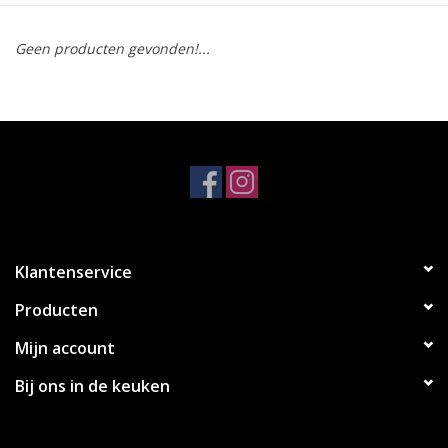
Koken & Bakken
Geen producten gevonden!...
Messenslijpen
BLOG: "jarig!!"
Klantenservice
Producten
Mijn account
Bij ons in de keuken