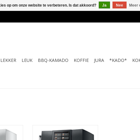
kies op om onze website te verbeteren. Is dat akkoord?
Ja
Nee
Meer 
LEKKER
LEUK
BBQ-KAMADO
KOFFIE
JURA
*KADO*
KO
White (EB)
jura Z10 Aluminium Black (EB)
TOEVOEGEN AAN WINKELWAGEN