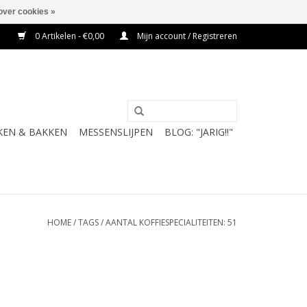
over cookies »
0 Artikelen - €0,00
Mijn account / Registreren
KEN & BAKKEN
MESSENSLIJPEN
BLOG: "JARIG!!"
HOME
/
TAGS
/
AANTAL KOFFIESPECIALITEITEN: 51