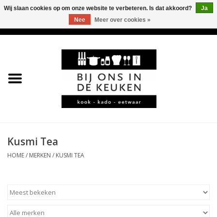
Wij slaan cookies op om onze website te verbeteren. Is dat akkoord?
Ja
Nee
Meer over cookies »
0 Artikelen - €0,00
Home
LEKKER
LEUK
BBQ-KAMADO
Kusmi Tea
HOME
/
MERKEN
/
KUSMI TEA
KOFFIE
JURA
*KADO*