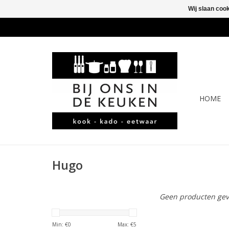
Wij slaan coo
HOME
Hugo
Geen producten gev
Min: €
0
Max: €
5