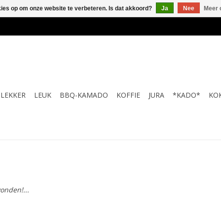
kies op om onze website te verbeteren. Is dat akkoord?
Ja
Nee
Meer 
LEKKER
LEUK
BBQ-KAMADO
KOFFIE
JURA
*KADO*
KO
onden!...