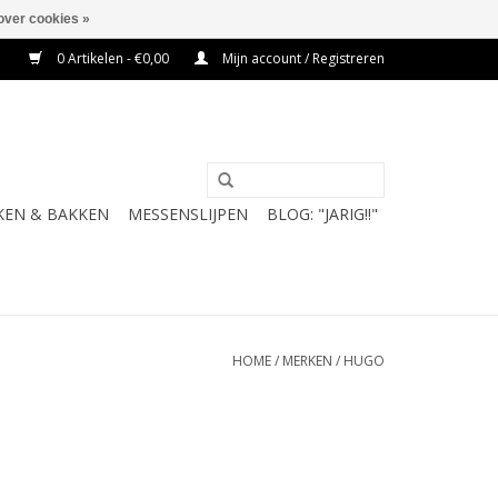
over cookies »
0 Artikelen - €0,00
Mijn account / Registreren
KEN & BAKKEN
MESSENSLIJPEN
BLOG: "JARIG!!"
HOME
/
MERKEN
/
HUGO