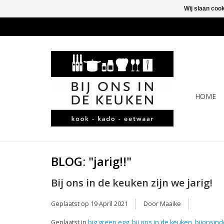
Wij slaan coo
HOME
BLOG: "jarig!!"
Bij ons in de keuken zijn we jarig!
Geplaatst op
19 April 2021
Door Maaike
Geplaatst in
big green egg
,
bij ons in de keuken
,
bijonsin