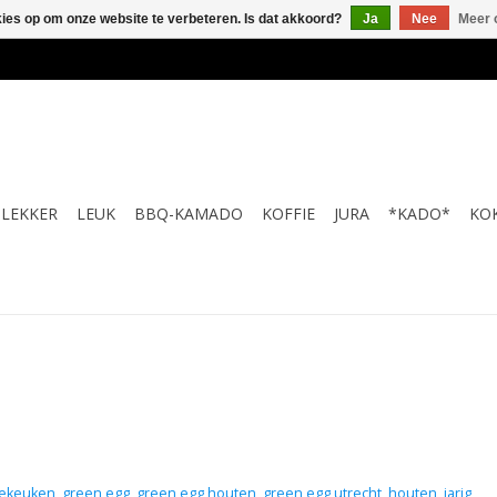
kies op om onze website te verbeteren. Is dat akkoord?
Ja
Nee
Meer 
LEKKER
LEUK
BBQ-KAMADO
KOFFIE
JURA
*KADO*
KO
dekeuken
,
green egg
,
green egg houten
,
green egg utrecht
,
houten
,
jarig
,