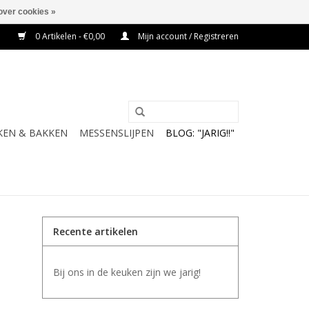
over cookies »
0 Artikelen - €0,00
Mijn account / Registreren
KEN & BAKKEN
MESSENSLIJPEN
BLOG: "JARIG!!"
Recente artikelen
Bij ons in de keuken zijn we jarig!