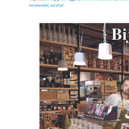
kookwinkel
,
vershof