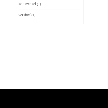
kookwinkel
(1)
vershof
(1)